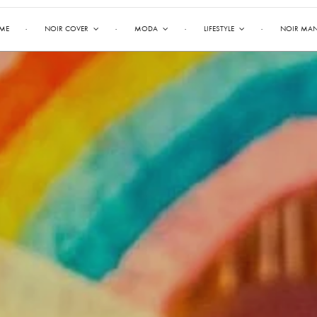
ME
NOIR COVER
MODA
LIFESTYLE
NOIR MA