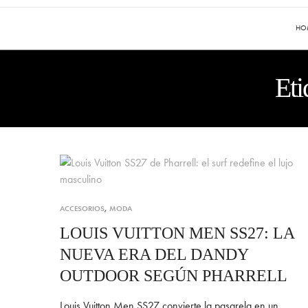
HO
Eti
ACCESORIOS
,
MODA
LOUIS VUITTON MEN SS27: LA
NUEVA ERA DEL DANDY
OUTDOOR SEGÚN PHARRELL
Louis Vuitton Men SS27 convierte la pasarela en un