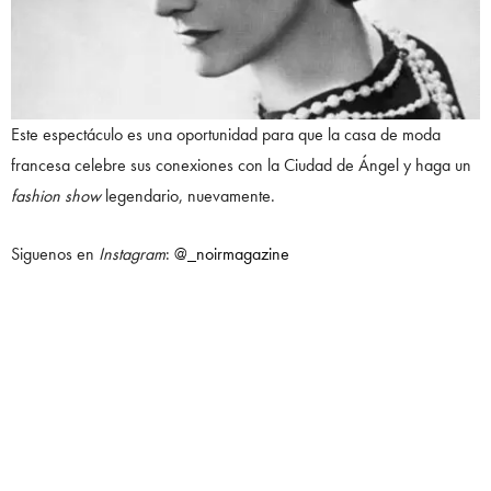
Este espectáculo es una oportunidad para que la casa de moda
francesa celebre sus conexiones con la Ciudad de Ángel y haga un
fashion
show
legendario, nuevamente.
Siguenos en
Instagram
:
@_noirmagazine
Te puede interesar:
CHANEL EN DAKAR.
CONOCE LA COLECCIÓN MÉTIERS D’ART
23.
LE GRAND NUMÉRO DE
CHANEL. CONOCE LA EXHIBICIÓN
QUE CELEBRA EL LEGADO DE LAS FRAGANCIAS CHANEL
.