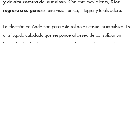
y de alta costura de la maison
. Con este movimiento,
Dior
regresa a su génesis
: una visión única, integral y totalizadora.
La elección de Anderson para este rol no es casual ni impulsiva. Es
una jugada calculada que responde al deseo de consolidar un
lenguaje visual coherente, contemporáneo y, sobre todo, vibrante.
Anderson no compartirá protagonismo. Él es el nuevo arquitecto del
imperio Dior.
¿Qué significa su llegada tras la salida de Maria
Grazia Chiuri?
Tras nueve años al frente de las colecciones femeninas,
Maria
Grazia Chiuri
se despidió de Dior con un legado marcado por el
empoderamiento femenino, los lemas manifiesto y un
enfoque político
de la moda. Su visión, profundamente feminista y