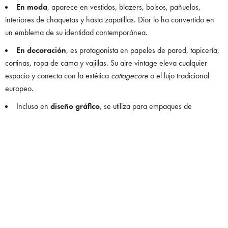
En moda
, aparece en vestidos, blazers, bolsos, pañuelos,
interiores de chaquetas y hasta zapatillas. Dior lo ha convertido en
un emblema de su identidad contemporánea.
En decoración
, es protagonista en papeles de pared, tapicería,
cortinas, ropa de cama y vajillas. Su aire vintage eleva cualquier
espacio y conecta con la estética
cottagecore
o el lujo tradicional
europeo.
Incluso en
diseño gráfico
, se utiliza para empaques de
perfumes, libros y branding de marcas de belleza o moda.
0