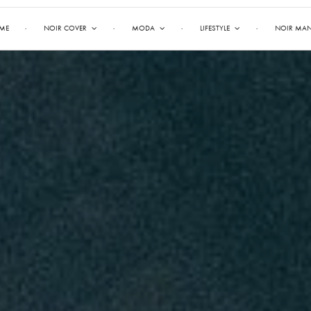
ME
NOIR COVER
MODA
LIFESTYLE
NOIR MA