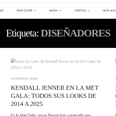
ME
NOIR COVER
MODA
LIFESTYLE
NOIR MA
Etiqueta:
DISEÑADORES
ACCESORIOS
,
MODA
KENDALL JENNER EN LA MET
6
GALA: TODOS SUS LOOKS DE
2014 A 2025
En la Met Gala, pocas figuras han construido una