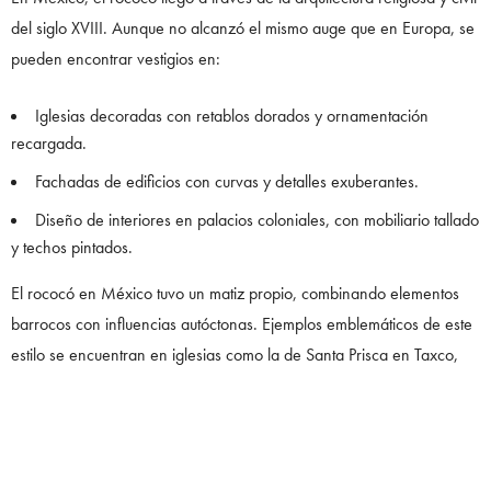
del siglo XVIII. Aunque no alcanzó el mismo auge que en Europa, se
pueden encontrar vestigios en:
Iglesias decoradas con retablos dorados y ornamentación
recargada.
Fachadas de edificios con curvas y detalles exuberantes.
Diseño de interiores en palacios coloniales, con mobiliario tallado
y techos pintados.
El rococó en México tuvo un matiz propio, combinando elementos
barrocos con influencias autóctonas. Ejemplos emblemáticos de este
estilo se encuentran en iglesias como la de Santa Prisca en Taxco,
Guerrero, y la Capilla del Rosario en Puebla, cuyos retablos dorados
y frescos narran una historia de lujo y espiritualidad en perfecta
armonía.