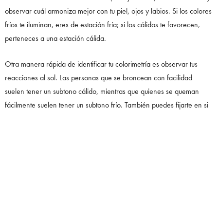
observar cuál armoniza mejor con tu piel, ojos y labios. Si los colores
fríos te iluminan, eres de estación fría; si los cálidos te favorecen,
perteneces a una estación cálida.
Otra manera rápida de identificar tu colorimetría es observar tus
reacciones al sol. Las personas que se broncean con facilidad
suelen tener un subtono cálido, mientras que quienes se queman
fácilmente suelen tener un subtono frío. También puedes fijarte en si
te favorecen más los accesorios dorados (cálidos) o plateados
(fríos).
Aunque existen servicios de análisis profesional que utilizan telas, luz
especial y software de diagnóstico, hacerlo en casa también puede
darte una idea clara. Lo importante es observar con honestidad
cómo cada color te afecta visualmente y confiar en la percepción.
Una vez identificada tu colorimetría base, podrás explorar tu