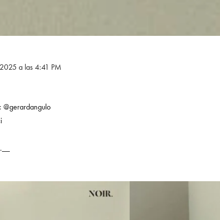
e 2025 a las 4:41 PM
r:
@gerardangulo
i
.__