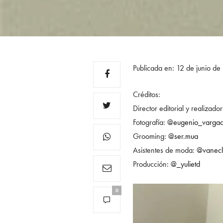
Publicada en: 12 de junio d
Créditos:
Director editorial y realizado
Fotografía:
@eugenio_vargac
Grooming:
@ser.mua
Asistentes de moda:
@vanecl
Producción:
@_yulietd
0