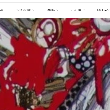
ME
NOIR COVER
MODA
LIFESTYLE
NOIR MA